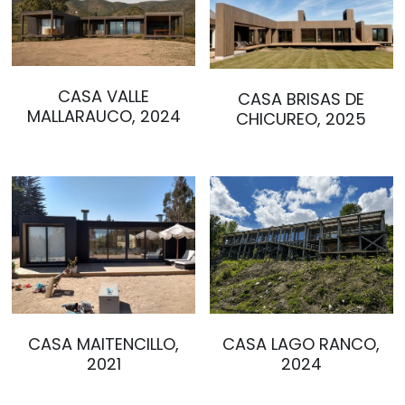
info@builderpack.cl
SALUD
PROCESO CONSTRUCTIVO
TODOS
CASA VALLE
CASA BRISAS DE
MALLARAUCO, 2024
CHICUREO, 2025
contacto
CASA MAITENCILLO,
CASA LAGO RANCO,
2021
2024