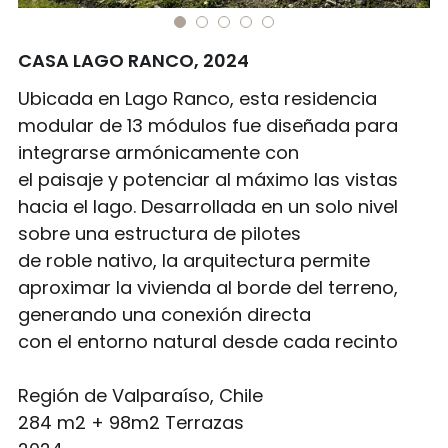
info@builderpack.cl
SALUD
PROCESO CONSTRUCTIVO
CASA LAGO RANCO, 2024
TODOS
Ubicada en Lago Ranco, esta residencia
modular de 13 módulos fue diseñada para
contacto
integrarse armónicamente con
el paisaje y potenciar al máximo las vistas
hacia el lago. Desarrollada en un solo nivel
sobre una estructura de pilotes
de roble nativo, la arquitectura permite
aproximar la vivienda al borde del terreno,
generando una conexión directa
con el entorno natural desde cada recinto
Región de Valparaíso, Chile
284 m2 + 98m2 Terrazas