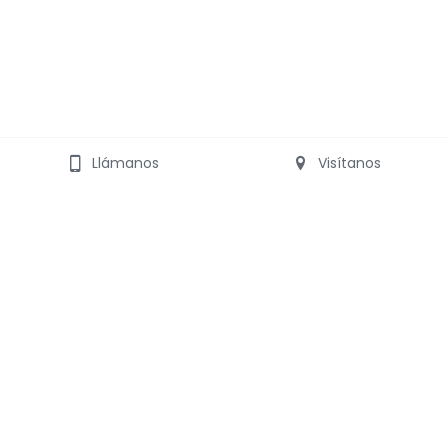
Llámanos
Visítanos
I
NFO Y AYUDA
S
OBRE BUILDERPACK
Sistema de Construcción 
Términos y Condiciones
Modular
¿Por qué Builderpack?
Materialidad
Contacto
Proceso Constructivo
U
BICACIÓN