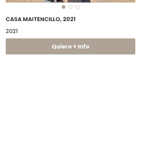
info@builderpack.cl
SALUD
PROCESO CONSTRUCTIVO
CASA MAITENCILLO, 2021
TODOS
2021
contacto
Quiero + Info