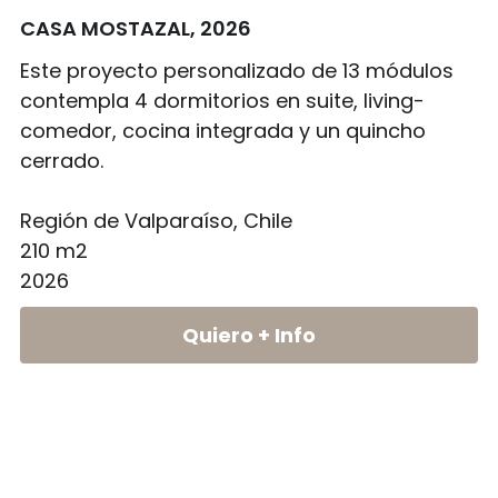
CASA MOSTAZAL, 2026
info@builderpack.cl
SALUD
PROCESO CONSTRUCTIVO
Este proyecto personalizado de 13 módulos
TODOS
contempla 4 dormitorios en suite, living-
comedor, cocina integrada y un quincho
contacto
cerrado.
Región de Valparaíso, Chile
210 m2
2026
Quiero + Info